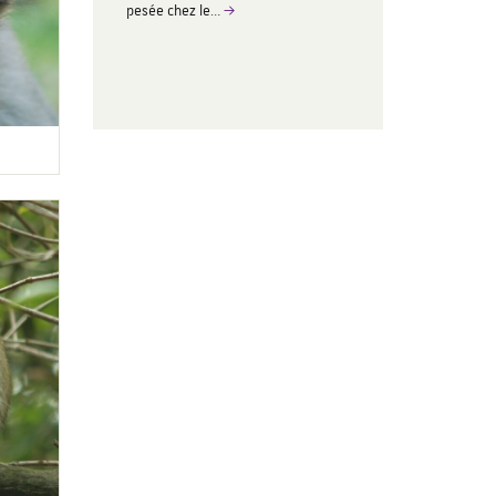
présentant n
pesée chez le…