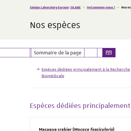
Vous êtes ici :
Simian Laboratory Europe | SILABE
Qui sommes-nous ?
Nos e
Nos espèces
Sommaire de la page
Espèces dédiées principalement à la Recherche
Biomédicale
Espèces dédiées principalement
Macaque crabier (
Macaca fascicularis
)