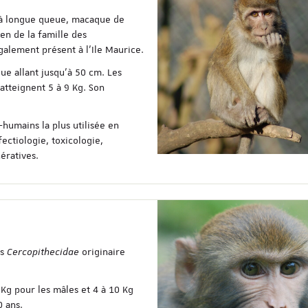
à longue queue, macaque de
n de la famille des
également présent à l’Ile Maurice.
e allant jusqu’à 50 cm. Les
atteignent 5 à 9 Kg. Son
humains la plus utilisée en
ectiologie, toxicologie,
ératives.
Nicolas Herrenschmid
quitté
es
Cercopithecidae
originaire
Nicolas Herrenschmidt, fo
et Directeur du Centre de
Primatologie pendant plus
Kg pour les mâles et 4 à 10 Kg
ans nous a quitté le 10 jui
0 ans.