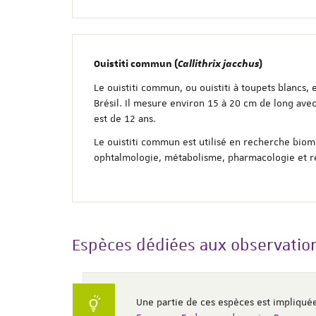
Ouistiti commun (
Callithrix jacchus
)
Le ouistiti commun, ou ouistiti à toupets blancs, 
Brésil. Il mesure environ 15 à 20 cm de long av
est de 12 ans.
Le ouistiti commun est utilisé en recherche bi
ophtalmologie, métabolisme, pharmacologie et r
Espèces dédiées aux observati
Une partie de ces espèces est impliqu