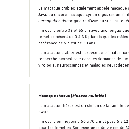
Le macaque crabier, également appelé macaque 
Java, ou encore macaque cynomolgus est un simie
Cercopithecidae
originaire d’Asie du Sud-Est, et 
Il mesure entre 38 et 65 cm avec une longue queu
femelles pèsent de 3 à 6 Kg tandis que les mâles 
espérance de vie est de 30 ans.
Le macaque crabier est l’espèce de primates non-
recherche biomédicale dans les domaines de l’inf
virologie, neurosciences et maladies neurodégén
Macaque rhésus (
Macaca mulatta
)
Le macaque rhésus est un simien de la famille d
d’Asie.
Il mesure en moyenne 50 à 70 cm et pèse 5 à 12 
pour les femelles. Son espérance de vie est de 3