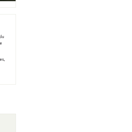
 du
ie
es,