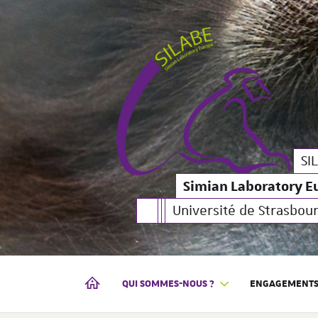
Simian Laboratory Euro
SILABE
SI
Simian Laboratory E
Université de Strasbou
QUI SOMMES-NOUS ?
ENGAGEMENTS 
SIMIAN LABORATORY EUROPE | SILABE