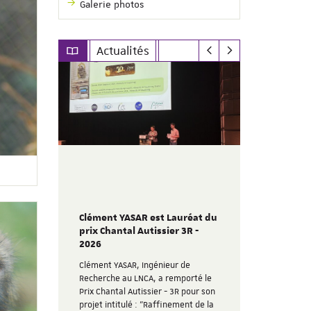
Galerie photos
Actualités
Clément YASAR est Lauréat du
t nous a
Participat
prix Chantal Autissier 3R -
colloque A
2026
ndateur
SILABE a par
Clément YASAR, Ingénieur de
AFSTAL 2026 
Recherche au LNCA, a remporté le
 de 30
portant sur l
Prix Chantal Autissier - 3R pour son
n 2022.
cette occasi
projet intitulé : "Raffinement de la