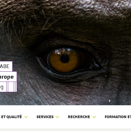
pe
| SILABE
LABE
urope
rg
ET QUALITÉ
SERVICES
RECHERCHE
FORMATION ET