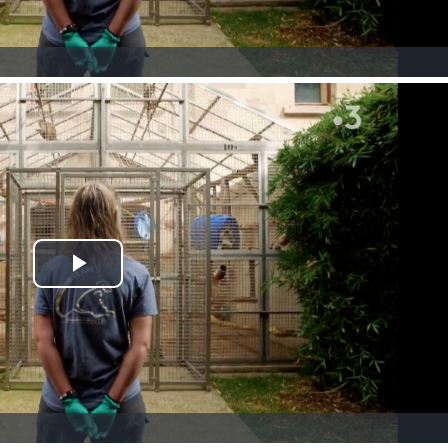
Nicolas Herrenschmid
quitté
Nicolas Herrenschmidt, fo
et Directeur du Centre de
Primatologie pendant plus
ans nous a quitté le 10 jui
« Un amoureux fou, un…