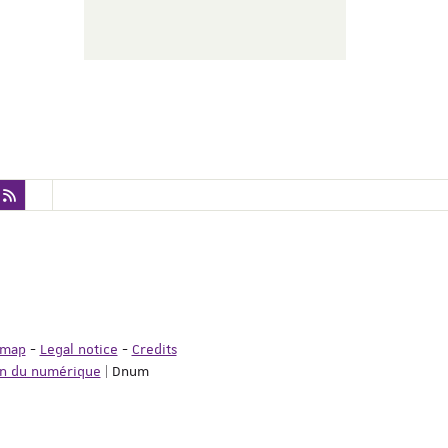
emap
-
Legal notice
-
Credits
on du numérique
| Dnum